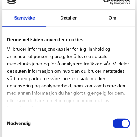
ombygging.
Henvendelser om innsyn, retting og/eller sletting vil
Samtykke
Detaljer
Om
besvares fortløpende.
Begrensning
Denne nettsiden anvender cookies
Du har rett til å be om at vi begrenser bruken av dine
Vi bruker informasjonskapsler for å gi innhold og
personopplysninger.
annonser et personlig preg, for å levere sosiale
mediefunksjoner og for å analysere trafikken vår. Vi deler
Dataportabilitet
dessuten informasjon om hvordan du bruker nettstedet
vårt, med partnerne våre innen sosiale medier,
Du har rett til å be om at dine personopplysninger overføres
til deg eller til en annen virksomhet.
annonsering og analysearbeid, som kan kombinere den
med annen informasjon du har gjort tilgjengelig for dem,
Innsigelse
eller som de har samlet inn gjennom din bruk av
tjenestene deres.
Du har rett til å be om at vi ikke benytter dine opplysninger
Samtykkevalg
for direkte markedsføring.
Nødvendig
Klage til Datatilsynet